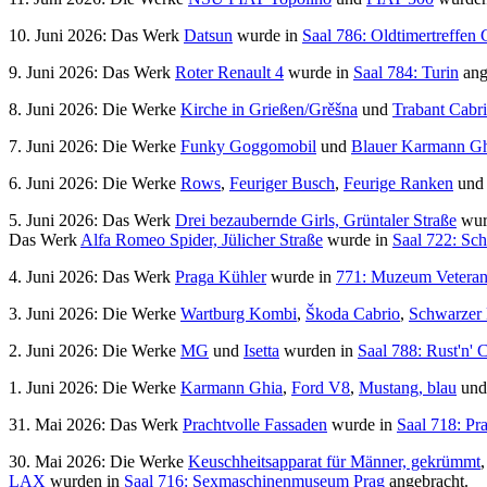
10. Juni 2026: Das Werk
Datsun
wurde in
Saal 786: Oldtimertreffen 
9. Juni 2026: Das Werk
Roter Renault 4
wurde in
Saal 784: Turin
ang
8. Juni 2026: Die Werke
Kirche in Grießen/Grěšna
und
Trabant Cabr
7. Juni 2026: Die Werke
Funky Goggomobil
und
Blauer Karmann G
6. Juni 2026: Die Werke
Rows
,
Feuriger Busch
,
Feurige Ranken
un
5. Juni 2026: Das Werk
Drei bezaubernde Girls, Grüntaler Straße
wur
Das Werk
Alfa Romeo Spider, Jülicher Straße
wurde in
Saal 722: Sch
4. Juni 2026: Das Werk
Praga Kühler
wurde in
771: Muzeum Veteran
3. Juni 2026: Die Werke
Wartburg Kombi
,
Škoda Cabrio
,
Schwarzer 
2. Juni 2026: Die Werke
MG
und
Isetta
wurden in
Saal 788: Rust'n'
1. Juni 2026: Die Werke
Karmann Ghia
,
Ford V8
,
Mustang, blau
un
31. Mai 2026: Das Werk
Prachtvolle Fassaden
wurde in
Saal 718: Pr
30. Mai 2026: Die Werke
Keuschheitsapparat für Männer, gekrümmt
LAX
wurden in
Saal 716: Sexmaschinenmuseum Prag
angebracht.