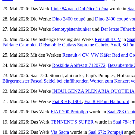
29. Mai 2026: Das Werk
Linie 84 nach Dobětice Točna
wurde in
Saa
28. Mai 2026: Die Werke
Dino 2400 coupé
und
Dino 2400 coupé von
27. Mai 2026: Die Werke
Stenotypistenbunker
und
Der letzte Führer
26. Mai 2026: Die bisherige Fassung des Werks
Renault 4 CV
in
Saa
Fairlane Cabriolet
,
Oldsmobile Cutlass Supreme Cabrio
,
Audi
,
Schönh
25. Mai 2026: Mit den Werken
Renault 4 CV
,
VW Käfer Red and Cr
24. Mai 2026: Die Werke
Roskilde Abifest # 7120772
,
Bezaubernde 
23. Mai 2026: Saal 720: Stoned, alhi rocks, Papi's Pumples, Hofkon
Bürgermeister Pascal Seidel bei einführenden Worten zum Konzert 
22. Mai 2026: Die Werke
INDULGENZA PLENARIA QUOTIDI
21. Mai 2026: Die Werke
Fiat 8 HP, 1901
,
Fiat 8 HP im Halbprofil
u
20. Mai 2026: Das Werk
FIAT 700 Prototipo
wurde in
Saal 783 Centr
19. Mai 2026: Das Werk
TENNENT'S SUPER
wurde in
Saal 784: T
18. Mai 2026: Das Werk
Via Sacra
wurde in
Saal 672: Pompeji
angeb