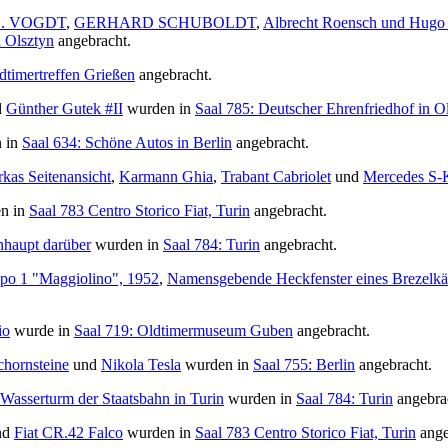
. VOGDT
,
GERHARD SCHUBOLDT
,
Albrecht Roensch und Hugo
n Olsztyn
angebracht.
dtimertreffen Grießen
angebracht.
d
Günther Gutek #II
wurden in
Saal 785: Deutscher Ehrenfriedhof in O
 in
Saal 634: Schöne Autos in Berlin
angebracht.
kas Seitenansicht
,
Karmann Ghia
,
Trabant Cabriolet
und
Mercedes S-
n in
Saal 783 Centro Storico Fiat, Turin
angebracht.
haupt darüber
wurden in
Saal 784: Turin
angebracht.
po 1 "Maggiolino", 1952
,
Namensgebende Heckfenster eines Brezelkä
io
wurde in
Saal 719: Oldtimermuseum Guben
angebracht.
chornsteine
und
Nikola Tesla
wurden in
Saal 755: Berlin
angebracht.
Wasserturm der Staatsbahn in Turin
wurden in
Saal 784: Turin
angebra
nd
Fiat CR.42 Falco
wurden in
Saal 783 Centro Storico Fiat, Turin
ange