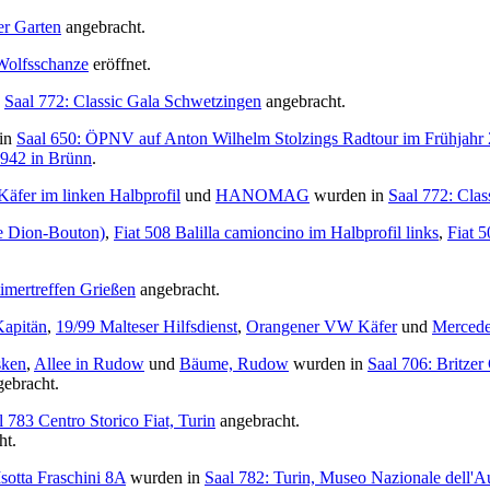
er Garten
angebracht.
Wolfsschanze
eröffnet.
n
Saal 772: Classic Gala Schwetzingen
angebracht.
in
Saal 650: ÖPNV auf Anton Wilhelm Stolzings Radtour im Frühjahr
942 in Brünn
.
Käfer im linken Halbprofil
und
HANOMAG
wurden in
Saal 772: Cla
e Dion-Bouton)
,
Fiat 508 Balilla camioncino im Halbprofil links
,
Fiat 
timertreffen Grießen
angebracht.
apitän
,
19/99 Malteser Hilfsdienst
,
Orangener VW Käfer
und
Mercede
sken
,
Allee in Rudow
und
Bäume, Rudow
wurden in
Saal 706: Britzer
ebracht.
l 783 Centro Storico Fiat, Turin
angebracht.
ht.
Isotta Fraschini 8A
wurden in
Saal 782: Turin, Museo Nazionale dell'A