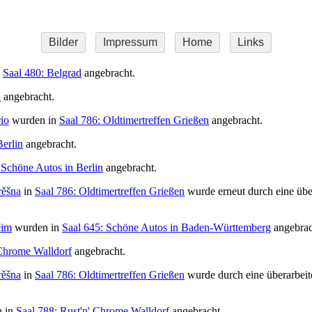
Bilder
Impressum
Home
Links
n
Saal 480: Belgrad
angebracht.
n
angebracht.
io
wurden in
Saal 786: Oldtimertreffen Grießen
angebracht.
Berlin
angebracht.
 Schöne Autos in Berlin
angebracht.
rěšna
in
Saal 786: Oldtimertreffen Grießen
wurde erneut durch eine über
eim
wurden in
Saal 645: Schöne Autos in Baden-Württemberg
angebrac
 Chrome Walldorf
angebracht.
rěšna
in
Saal 786: Oldtimertreffen Grießen
wurde durch eine überarbeite
 in
Saal 788: Rust'n' Chrome Walldorf
angebracht.