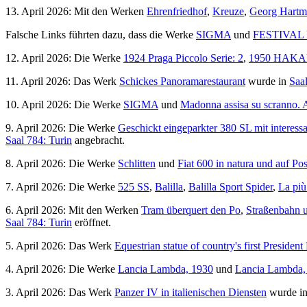
13. April 2026: Mit den Werken
Ehrenfriedhof
,
Kreuze
,
Georg Hart
Falsche Links führten dazu, dass die Werke
SIGMA
und
FESTIVAL
12. April 2026: Die Werke
1924 Praga Piccolo Serie: 2
,
1950 HAK
11. April 2026: Das Werk
Schickes Panoramarestaurant
wurde in
Saal
10. April 2026: Die Werke
SIGMA
und
Madonna assisa su scranno. Al
9. April 2026: Die Werke
Geschickt eingeparkter 380 SL mit interess
Saal 784: Turin
angebracht.
8. April 2026: Die Werke
Schlitten
und
Fiat 600 in natura und auf Pos
7. April 2026: Die Werke
525 SS
,
Balilla
,
Balilla Sport Spider
,
La più
6. April 2026: Mit den Werken
Tram überquert den Po
,
Straßenbahn 
Saal 784: Turin
eröffnet.
5. April 2026: Das Werk
Equestrian statue of country's first Preside
4. April 2026: Die Werke
Lancia Lambda, 1930
und
Lancia Lambda, 
3. April 2026: Das Werk
Panzer IV in italienischen Diensten
wurde i