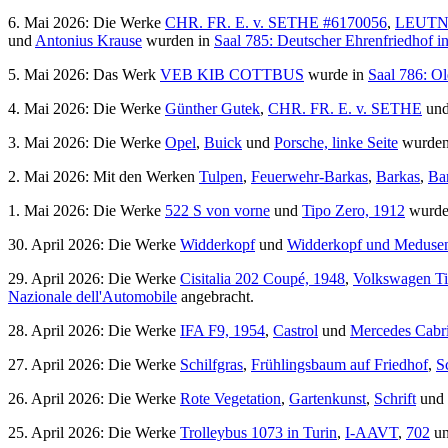
6. Mai 2026: Die Werke
CHR. FR. E. v. SETHE #6170056
,
LEUTN
und
Antonius Krause
wurden in
Saal 785: Deutscher Ehrenfriedhof i
5. Mai 2026: Das Werk
VEB KIB COTTBUS
wurde in
Saal 786: Ol
4. Mai 2026: Die Werke
Günther Gutek
,
CHR. FR. E. v. SETHE
un
3. Mai 2026: Die Werke
Opel
,
Buick
und
Porsche, linke Seite
wurden
2. Mai 2026: Mit den Werken
Tulpen
,
Feuerwehr-Barkas
,
Barkas
,
Bar
1. Mai 2026: Die Werke
522 S von vorne
und
Tipo Zero, 1912
wurde
30. April 2026: Die Werke
Widderkopf
und
Widderkopf und Medusen
29. April 2026: Die Werke
Cisitalia 202 Coupé, 1948
,
Volkswagen Ti
Nazionale dell'Automobile
angebracht.
28. April 2026: Die Werke
IFA F9, 1954
,
Castrol
und
Mercedes Cabr
27. April 2026: Die Werke
Schilfgras
,
Frühlingsbaum auf Friedhof
,
S
26. April 2026: Die Werke
Rote Vegetation
,
Gartenkunst
,
Schrift
und
25. April 2026: Die Werke
Trolleybus 1073 in Turin
,
I-AAVT
,
702
u