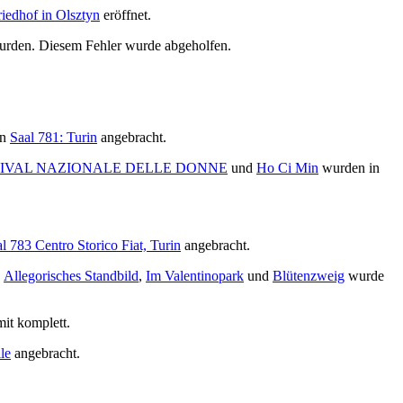
iedhof in Olsztyn
eröffnet.
 wurden. Diesem Fehler wurde abgeholfen.
in
Saal 781: Turin
angebracht.
TIVAL NAZIONALE DELLE DONNE
und
Ho Ci Min
wurden in
l 783 Centro Storico Fiat, Turin
angebracht.
,
Allegorisches Standbild
,
Im Valentinopark
und
Blütenzweig
wurde
mit komplett.
le
angebracht.