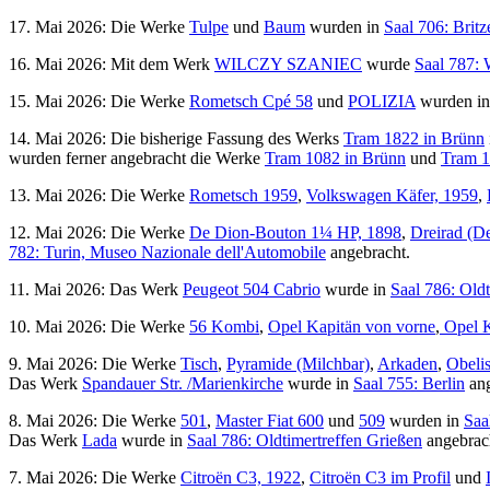
17. Mai 2026: Die Werke
Tulpe
und
Baum
wurden in
Saal 706: Britz
16. Mai 2026: Mit dem Werk
WILCZY SZANIEC
wurde
Saal 787: 
15. Mai 2026: Die Werke
Rometsch Cpé 58
und
POLIZIA
wurden i
14. Mai 2026: Die bisherige Fassung des Werks
Tram 1822 in Brünn
wurden ferner angebracht die Werke
Tram 1082 in Brünn
und
Tram 1
13. Mai 2026: Die Werke
Rometsch 1959
,
Volkswagen Käfer, 1959
,
12. Mai 2026: Die Werke
De Dion-Bouton 1¼ HP, 1898
,
Dreirad (D
782: Turin, Museo Nazionale dell'Automobile
angebracht.
11. Mai 2026: Das Werk
Peugeot 504 Cabrio
wurde in
Saal 786: Old
10. Mai 2026: Die Werke
56 Kombi
,
Opel Kapitän von vorne
,
Opel K
9. Mai 2026: Die Werke
Tisch
,
Pyramide (Milchbar)
,
Arkaden
,
Obeli
Das Werk
Spandauer Str. /Marienkirche
wurde in
Saal 755: Berlin
ang
8. Mai 2026: Die Werke
501
,
Master Fiat 600
und
509
wurden in
Saa
Das Werk
Lada
wurde in
Saal 786: Oldtimertreffen Grießen
angebrac
7. Mai 2026: Die Werke
Citroën C3, 1922
,
Citroën C3 im Profil
und