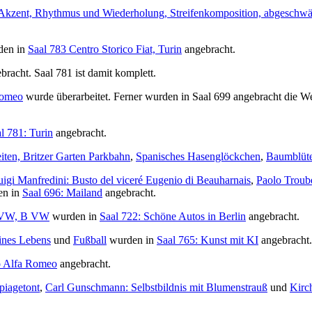
kzent, Rhythmus und Wiederholung, Streifenkomposition, abgeschwächt
en in
Saal 783 Centro Storico Fiat, Turin
angebracht.
racht. Saal 781 ist damit komplett.
Romeo
wurde überarbeitet. Ferner wurden in Saal 699 angebracht die 
l 781: Turin
angebracht.
iten, Britzer Garten Parkbahn
,
Spanisches Hasenglöckchen
,
Baumblüt
uigi Manfredini: Busto del viceré Eugenio di Beauharnais
,
Paolo Troube
n in
Saal 696: Mailand
angebracht.
VW, B VW
wurden in
Saal 722: Schöne Autos in Berlin
angebracht.
ines Lebens
und
Fußball
wurden in
Saal 765: Kunst mit KI
angebracht.
o Alfa Romeo
angebracht.
piagetont
,
Carl Gunschmann: Selbstbildnis mit Blumenstrauß
und
Kirc