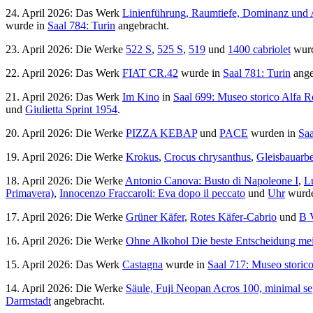
24. April 2026: Das Werk
Linienführung, Raumtiefe, Dominanz und A
wurde in
Saal 784: Turin
angebracht.
23. April 2026: Die Werke
522 S
,
525 S
,
519
und
1400 cabriolet
wurd
22. April 2026: Das Werk
FIAT CR.42
wurde in
Saal 781: Turin
angeb
21. April 2026: Das Werk
Im Kino
in
Saal 699: Museo storico Alfa 
und
Giulietta Sprint 1954
.
20. April 2026: Die Werke
PIZZA KEBAP
und
PACE
wurden in
Saa
19. April 2026: Die Werke
Krokus
,
Crocus chrysanthus
,
Gleisbauarbe
18. April 2026: Die Werke
Antonio Canova: Busto di Napoleone I
,
L
Primavera)
,
Innocenzo Fraccaroli: Eva dopo il peccato
und
Uhr
wurde
17. April 2026: Die Werke
Grüner Käfer
,
Rotes Käfer-Cabrio
und
B 
16. April 2026: Die Werke
Ohne Alkohol Die beste Entscheidung me
15. April 2026: Das Werk
Castagna
wurde in
Saal 717: Museo storic
14. April 2026: Die Werke
Säule, Fuji Neopan Acros 100, minimal se
Darmstadt
angebracht.