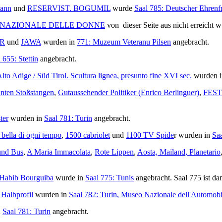
mann
und
RESERVIST. BOGUMIL
wurde
Saal 785: Deutscher Ehrenfr
 NAZIONALE DELLE DONNE
von dieser Seite aus nicht erreicht
AR
und
JAWA
wurden in
771: Muzeum Veteranu Pilsen
angebracht.
 655: Stettin
angebracht.
to Adige / Süd Tirol. Scultura lignea, presunto fine XVI sec.
wurden 
anten Stoßstangen
,
Gutaussehender Politiker (Enrico Berlinguer)
,
FES
ter
wurden in
Saal 781: Turin
angebracht.
 bella di ogni tempo
,
1500 cabriolet
und
1100 TV Spide
r wurden in
Saa
und Bus
,
A Maria Immacolata
,
Rote Lippen
,
Aosta, Mailand, Planetario
nt Habib Bourguiba
wurde in
Saal 775: Tunis
angebracht. Saal 775 ist da
Halbprofil
wurden in
Saal 782: Turin, Museo Nazionale dell'Automobi
n
Saal 781: Turin
angebracht.