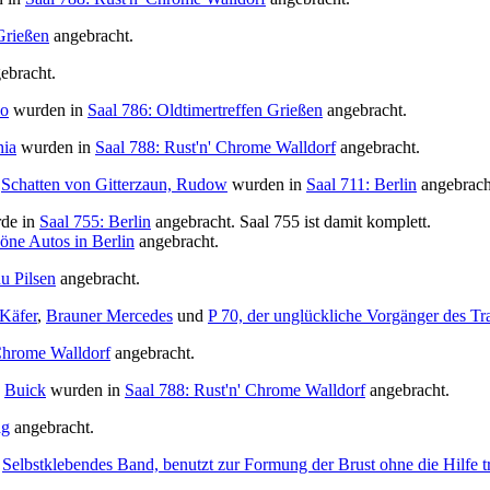
Grießen
angebracht.
ebracht.
io
wurden in
Saal 786: Oldtimertreffen Grießen
angebracht.
hia
wurden in
Saal 788: Rust'n' Chrome Walldorf
angebracht.
d
Schatten von Gitterzaun, Rudow
wurden in
Saal 711: Berlin
angebracht
de in
Saal 755: Berlin
angebracht. Saal 755 ist damit komplett.
öne Autos in Berlin
angebracht.
u Pilsen
angebracht.
Käfer
,
Brauner Mercedes
und
P 70, der unglückliche Vorgänger des Tr
 Chrome Walldorf
angebracht.
d
Buick
wurden in
Saal 788: Rust'n' Chrome Walldorf
angebracht.
ag
angebracht.
,
Selbstklebendes Band, benutzt zur Formung der Brust ohne die Hilfe tr