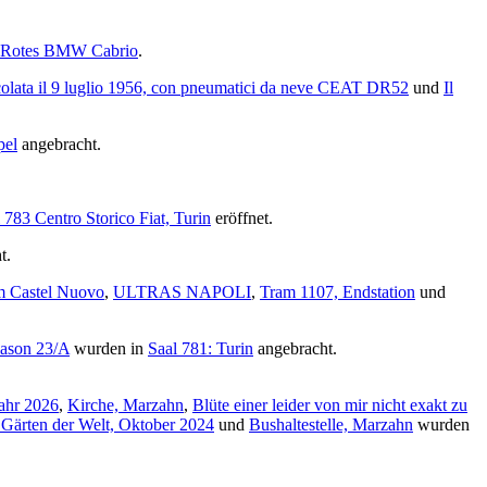
Rotes BMW Cabrio
.
colata il 9 luglio 1956, con pneumatici da neve CEAT DR52
und
Il
pel
angebracht.
 783 Centro Storico Fiat, Turin
eröffnet.
t.
m Castel Nuovo
,
ULTRAS NAPOLI
,
Tram 1107, Endstation
und
lason 23/A
wurden in
Saal 781: Turin
angebracht.
jahr 2026
,
Kirche, Marzahn
,
Blüte einer leider von mir nicht exakt zu
 Gärten der Welt, Oktober 2024
und
Bushaltestelle, Marzahn
wurden