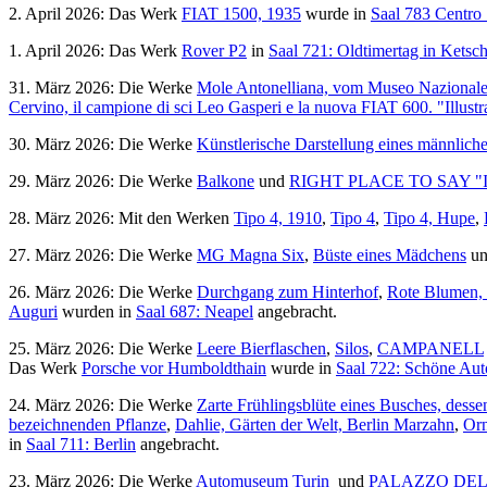
2. April 2026: Das Werk
FIAT 1500, 1935
wurde in
Saal 783 Centro 
1. April 2026: Das Werk
Rover P2
in
Saal 721: Oldtimertag in Ketsc
31. März 2026: Die Werke
Mole Antonelliana, vom Museo Nazionale 
Cervino, il campione di sci Leo Gasperi e la nuova FIAT 600. "Illus
30. März 2026: Die Werke
Künstlerische Darstellung eines männliche
29. März 2026: Die Werke
Balkone
und
RIGHT PLACE TO SAY "
28. März 2026: Mit den Werken
Tipo 4, 1910
,
Tipo 4
,
Tipo 4, Hupe
,
27. März 2026: Die Werke
MG Magna Six
,
Büste eines Mädchens
u
26. März 2026: Die Werke
Durchgang zum Hinterhof
,
Rote Blumen, 
Auguri
wurden in
Saal 687: Neapel
angebracht.
25. März 2026: Die Werke
Leere Bierflaschen
,
Silos
,
CAMPANELL
Das Werk
Porsche vor Humboldthain
wurde in
Saal 722: Schöne Auto
24. März 2026: Die Werke
Zarte Frühlingsblüte eines Busches, dessen
bezeichnenden Pflanze
,
Dahlie, Gärten der Welt, Berlin Marzahn
,
Orn
in
Saal 711: Berlin
angebracht.
23. März 2026: Die Werke
Automuseum Turin
und
PALAZZO DEL