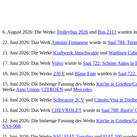
6. August 2026: Die Werke
Trolleybus 2026
und
Bus 2113
wurden i
22. Juni 2026: Das Werk
Antonio Fontanese
wurde in
Saal 784: Turi
21. Juni 2026: Die Werke
Kraftwerk Jänschwalde
und
Wartburg Cabr
17. Juni 2026: Das Werk
Volvo
wurde in
Saal 722: Schöne Autos in 
16. Juni 2026: Die Werke
230 E
und
Blaue Ente
wurden in
Saal 722:
15. Juni 2026: Die bisherige Fassung des Werks
Kirche in Grießen/G
Werke
Auto Union
,
CITROËN
und
Mercedes
.
14. Juni 2026: Die Werke
Schwarzer 2CV
und
Citroën Visa in Dielh
13. Juni 2026: Das Werk
CHEVROLET
wurde in
Saal 788: Rust'n'
12. Juni 2026: Die bisherige Fassung des Werks
Kirche in Grießen/G
SAS-968
.
11. Juni 2026: Die Werke
NSU FIAT Topolino
und
FIAT 500
wurden