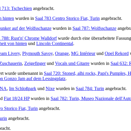
l 713: Tschechien
angebracht.
 hinten
wurden in
Saal 783 Centro Storico Fiat, Turin
angebracht.
bunker auf der Wolfsschanze
wurden in
Saal 787: Wolfsschanze
angebra
l 788: Rust'n' Chrome Walldorf
wurde durch eine überarbeitete Fassung
eit von hinten
und
Lincoln Continental
.
eam Livery
,
Plymouth Savoy
,
Orange
,
MG Intérieur
und
Opel Rekord
Zuschauerin
,
Zeigefinger
und
Vocals und Gitarre
wurden in
Saal 632: 
zert wurde umbenannt in
Saal 720: Stoned, alhi rocks, Papi's Pumples,
von Gonzo Jam auf dem Lessingplatz
.
ANA
,
Im Schloßpark
und
Nixe
wurden in
Saal 784: Turin
angebracht.
nd
Fiat 18/24 HP
wurden in
Saal 782: Turin, Museo Nazionale dell'Aut
o Storico Fiat, Turin
angebracht.
urin
angebracht.
racht.