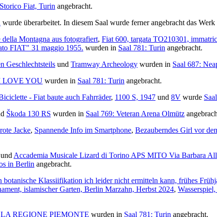
Storico Fiat, Turin
angebracht.
h
wurde überarbeitet. In diesem Saal wurde ferner angebracht das Werk
della Montagna aus fotografiert
,
Fiat 600, targata TO210301, immatri
trato FIAT" 31 maggio 1955.
wurden in
Saal 781: Turin
angebracht.
n Geschlechtsteils
und
Tramway Archeology
wurden in
Saal 687: Nea
I LOVE YOU
wurden in
Saal 781: Turin
angebracht.
Biciclette - Fiat baute auch Fahrräder
,
1100 S, 1947
und
8V
wurde
Saal
nd
Škoda 130 RS
wurden in
Saal 769: Veteran Arena Olmütz
angebrach
rote Jacke
,
Spannende Info im Smartphone
,
Bezauberndes Girl vor de
und
Accademia Musicale Lizard di Torino APS MITO Via Barbara Al
s in Berlin
angebracht.
 botanische Klassiifikation ich leider nicht ermitteln kann, frühes Früh
ament, islamischer Garten, Berlin Marzahn, Herbst 2024
,
Wasserspiel,
LA REGIONE PIEMONTE
wurden in
Saal 781: Turin
angebracht.