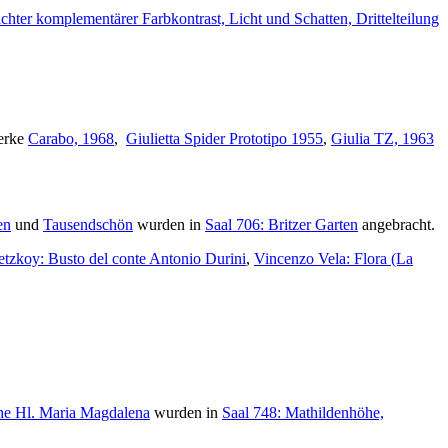
er komplementärer Farbkontrast, Licht und Schatten, Drittelteilung
Werke
Carabo, 1968
,
Giulietta Spider Prototipo 1955
,
Giulia TZ, 1963
en
und
Tausendschön
wurden in
Saal 706: Britzer Garten
angebracht.
tzkoy: Busto del conte Antonio Durini
,
Vincenzo Vela: Flora (La
he Hl. Maria Magdalena
wurden in
Saal 748: Mathildenhöhe,